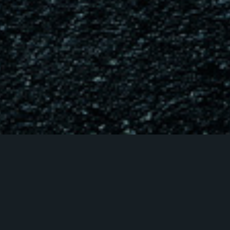
Domotik dostarcza
nowoczesne rozwiązania
inteligentnego domu i
automatyki
budynkowej.