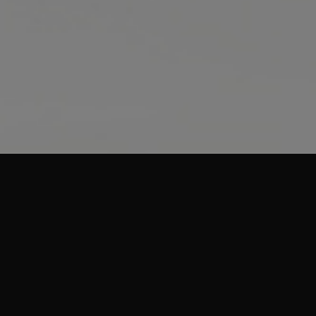
Nanotechniq to marka
specjalizująca się w
nowoczesnych
kosmetykach do
pielęgnacji pojazdów.
Produkty oparte na